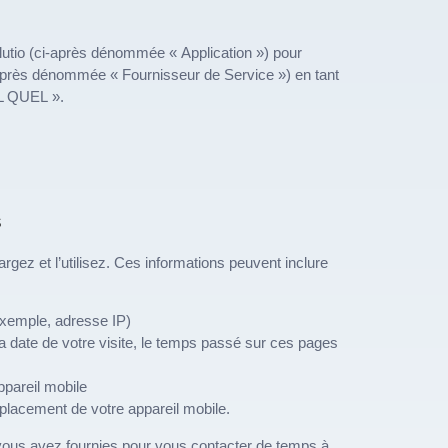
Evolutio (ci-après dénommée « Application ») pour
i-après dénommée « Fournisseur de Service ») en tant
TEL QUEL ».
s
argez et l’utilisez. Ces informations peuvent inclure
 exemple, adresse IP)
 la date de votre visite, le temps passé sur ces pages
ppareil mobile
mplacement de votre appareil mobile.
 vous avez fournies pour vous contacter de temps à