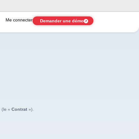
Me connecter
Demander une démo
 (le «
Contrat
»).