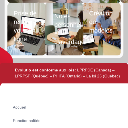
Prise de
Création
Notes
rendez-
de
personnelles
vous en
modèles
et
ligne
clavardage
Evolutio est conforme aux lois:
LPRPDE (Canada) –
LPRPSP (Québec) – PHIPA (Ontario) – La loi 25 (Québec)
Accueil
Fonctionnalités