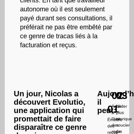
clients. En tant que travailleur
autonome où il est seulement
payé durant ses consultations, il
préférait ne pas être embêté par
ce genre de tracas liés à la
facturation et reçus.
Un jour, Nicolas a
Aujourd’h
02
03
découvert Evolutio,
il
01
Accéder
Ne
une application qui
peut:
à
plus
promettait de faire
l'historique
se
Émettre
des
soucier
disparaître ce genre
des
reçus
de
reçus