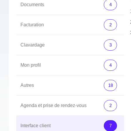
Documents
4
Facturation
2
Clavardage
3
Mon profil
4
Autres
18
Agenda et prise de rendez-vous
2
Interface client
7