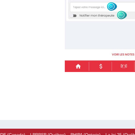
E (Canada) – LPRPSP (Québec) – PHIPA (Ontario) – La loi 25 (Québ