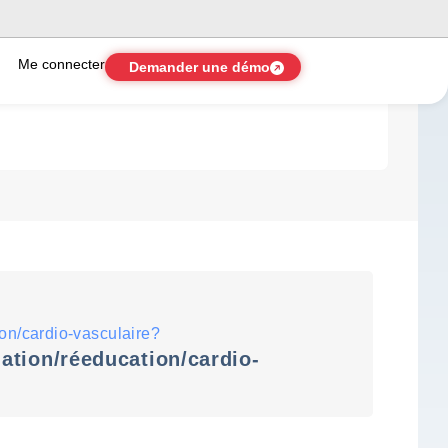
Me connecter
Demander une démo
n/cardio-vasculaire?
tion/réeducation/cardio-